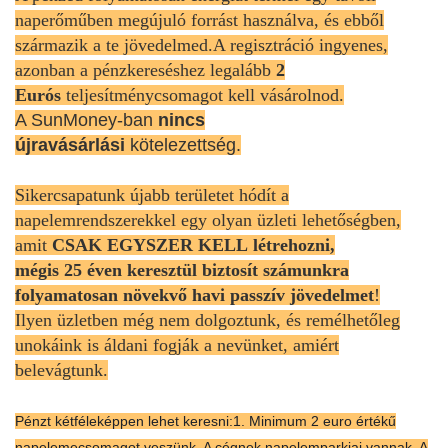
naperőműben megújuló forrást használva, és ebből
származik a te jövedelmed.A regisztráció ingyenes,
azonban a pénzkereséshez legalább
2
Eurós
teljesítménycsomagot kell vásárolnod.
A SunMoney-ban
nincs
újravásárlási
kötelezettség.
Sikercsapatunk újabb területet hódít a
napelemrendszerekkel egy olyan üzleti lehetőségben,
amit
CSAK EGYSZER KELL
létrehozni,
mégis 25 éven keresztül biztosít számunkra
folyamatosan növekvő havi passzív jövedelmet
!
Ilyen üzletben még nem dolgoztunk, és remélhetőleg
unokáink is áldani fogják a nevünket, amiért
belevágtunk.
Pénzt kétféleképpen lehet keresni:
1. Minimum 2 euro értékű
napelemecsomagot veszünk. A cégnek napelemparkjai vannak. A