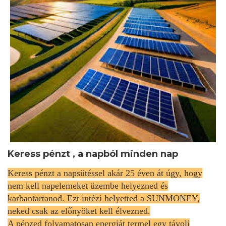
Keress pénzt , a napból minden nap
Keress pénzt a napsütéssel akár 25 éven át úgy, hogy
nem kell napelemeket üzembe helyezned és
karbantartanod. Ezt intézi helyetted a SUNMONEY,
neked csak az előnyöket kell élvezned.
A pénzed folyamatosan energiát termel egy távoli