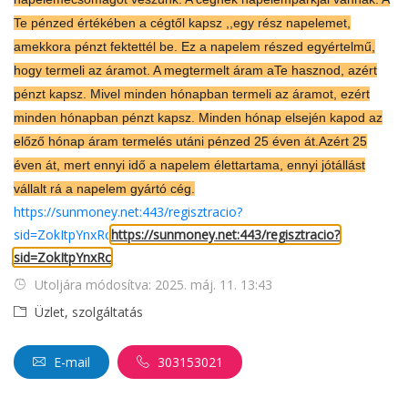
Te pénzed értékében a cégtől kapsz ,,egy rész napelemet,
amekkora pénzt fektettél be.
Ez a napelem részed egyértelmű,
hogy termeli az áramot. A megtermelt áram aTe hasznod, azért
pénzt kapsz. Mivel minden hónapban termeli az áramot, ezért
minden hónapban pénzt kapsz. Minden hónap elsején kapod az
előző hónap áram termelés utáni pénzed 25 éven át.
Azért 25
éven át, mert ennyi idő a napelem élettartama, ennyi jótállást
vállalt rá a napelem gyártó cég.
https://sunmoney.net:443/regisztracio?
sid=ZokItpYnxRc
https://sunmoney.net:443/regisztracio?
sid=ZokItpYnxRc
Utoljára módosítva: 2025. máj. 11. 13:43
Üzlet, szolgáltatás
E-mail
303153021